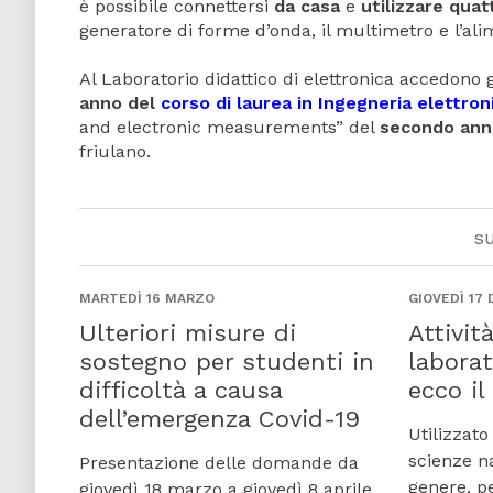
è possibile connettersi
da casa
e
utilizzare qua
generatore di forme d’onda, il multimetro e l’alim
Al Laboratorio didattico di elettronica accedono g
anno del
corso di laurea in Ingegneria elettron
and electronic measurements” del
secondo ann
friulano.
s
MARTEDÌ 16 MARZO
GIOVEDÌ 17
Ulteriori misure di
Attivit
sostegno per studenti in
laborat
difficoltà a causa
ecco i
dell’emergenza Covid-19
Utilizzato
scienze na
Presentazione delle domande da
genere, p
giovedì 18 marzo a giovedì 8 aprile