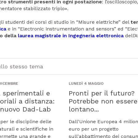
ttro strumenti presenti in ogni postazione
: l’oscilloscopio,
entatore stabilizzato triplo».
li studenti dei corsi di studio in “Misure elettriche” del
te
ica
e in “Electronic instrumentation and sensors” ed “Elect
o della
laurea magistrale in Ingegneria elettronica
dell’
ullo stesso tema
 DICEMBRE
LUNEDÌ 4 MAGGIO
à sperimentali e
Pronti per il futuro?
oriali a distanza:
Potrebbe non essere
l nuovo Dad-Lab
lontano...
 per le discipline delle
Dall'Unione Europea 4 milion
turali e scientifiche in
euro per un progetto
ermette una grande e
sull'abbattimento dei consu