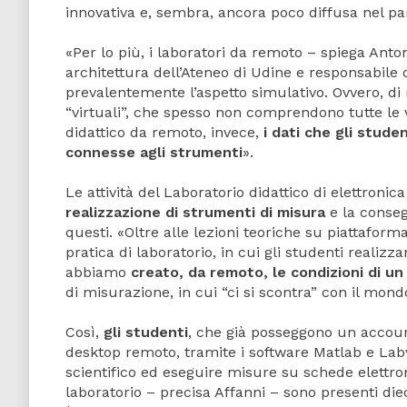
innovativa e, sembra, ancora poco diffusa nel pan
«Per lo più, i
laboratori da remoto – spiega Anton
architettura dell’Ateneo di Udine e responsabile 
prevalentemente l’aspetto simulativo. Ovvero, di
“virtuali”, che spesso non comprendono tutte le v
didattico da remoto, invece,
i dati che gli stud
connesse agli strumenti
».
Le attività del Laboratorio didattico di elettroni
realizzazione di strumenti di misura
e la conseg
questi. «Oltre alle lezioni teoriche su piattafor
pratica di laboratorio, in cui gli studenti realizz
abbiamo
creato, da remoto, le condizioni di un
di misurazione, in cui “ci si scontra” con il mond
Così,
gli studenti
, che già posseggono un account
desktop remoto, tramite i software Matlab e Lab
scientifico ed eseguire misure su schede elettro
laboratorio – precisa Affanni – sono presenti die