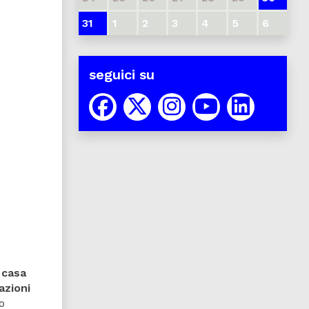
31
1
2
3
4
5
6
seguici su
 casa
azioni
o