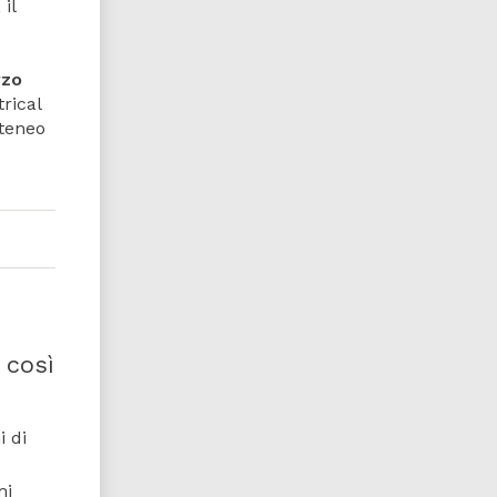
 il
rzo
rical
Ateneo
 così
i di
mi