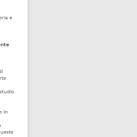
eria e
ente
di
rte
 studio
e in
n
queste