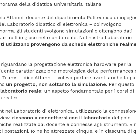
orama della didattica universitaria italiana.
io Affanni, docente del dipartimento Politecnico di ingegn
del Laboratorio didattico di elettronica – coinvolgono
 norma gli studenti svolgono simulazioni e ottengono dati
ariabili in gioco nel mondo reale. Nel nostro Laboratorio
enti utilizzano provengono da schede elettroniche realm
ca riguardano la progettazione elettronica hardware per la
uente caratterizzazione metrologica delle performances 
ma Teams – dice Affanni – volevo portare avanti anche la pa
ano
un progetto, non soltanto la simulazione
. Per questo
 laboratorio reale
: un aspetto fondamentale per i corsi di
o reale».
 nel Laboratorio di elettronica, utilizzando la connession
view,
riescono a connettersi con il laboratorio
del polo
niche realizzate dal docente e connesse agli strumenti. «I
ci postazioni. Io ne ho attrezzate cinque, e in ciascuna di 