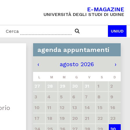
E-MAGAZINE
UNIVERSITÀ DEGLI STUDI DI UDINE
Cerca
UNIUD
agenda appuntamenti
‹
agosto 2026
›
L
M
M
G
V
S
D
27
28
29
30
31
1
2
3
4
5
6
7
8
9
orio
10
11
12
13
14
15
16
17
18
19
20
21
22
23
24
25
26
27
28
29
30