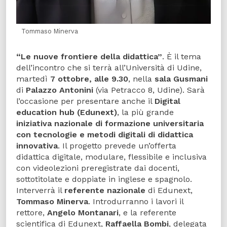
Tommaso Minerva
“Le nuove frontiere della didattica”
. È il tema
dell’incontro che si terrà all’Università di Udine,
martedì
7 ottobre, alle 9.30
, nella
sala Gusmani
di
Palazzo Antonini
(via Petracco 8, Udine). Sarà
l’occasione per presentare anche il
Digital
education hub
(Edunext)
, la più grande
iniziativa nazionale di formazione universitaria
con tecnologie e metodi digitali di didattica
innovativa
. Il progetto prevede un’offerta
didattica digitale, modulare, flessibile e inclusiva
con videolezioni preregistrate dai docenti,
sottotitolate e doppiate in inglese e spagnolo.
Interverrà il
referente nazionale
di Edunext,
Tommaso Minerva
. Introdurranno i lavori il
rettore,
Angelo Montanari
, e la referente
scientifica di Edunext,
Raffaella Bombi
, delegata