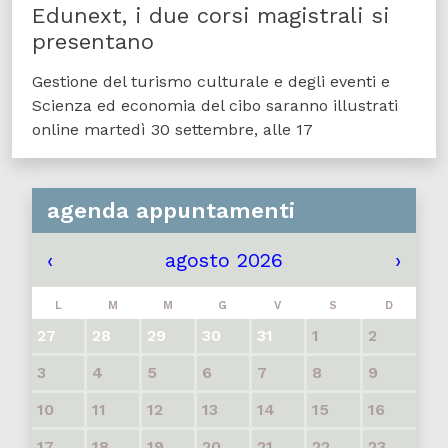
Edunext, i due corsi magistrali si
presentano
Gestione del turismo culturale e degli eventi e
Scienza ed economia del cibo saranno illustrati
online martedì 30 settembre, alle 17
agenda appuntamenti
‹
agosto 2026
›
L
M
M
G
V
S
D
27
28
29
30
31
1
2
3
4
5
6
7
8
9
10
11
12
13
14
15
16
17
18
19
20
21
22
23