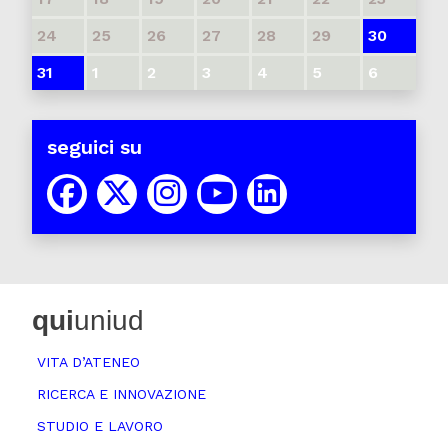
24
25
26
27
28
29
30
31
1
2
3
4
5
6
seguici su
qui
uniud
VITA D’ATENEO
RICERCA E INNOVAZIONE
STUDIO E LAVORO