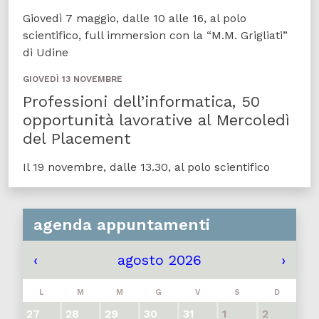
Giovedì 7 maggio, dalle 10 alle 16, al polo
scientifico, full immersion con la “M.M. Grigliati”
di Udine
GIOVEDÌ 13 NOVEMBRE
Professioni dell’informatica, 50
opportunità lavorative al Mercoledì
del Placement
Il 19 novembre, dalle 13.30, al polo scientifico
agenda appuntamenti
‹
agosto 2026
›
L
M
M
G
V
S
D
27
28
29
30
31
1
2