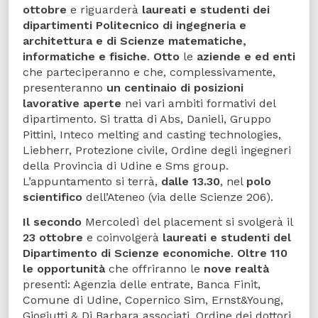
ottobre
e riguarderà
laureati e studenti dei
dipartimenti Politecnico di ingegneria e
architettura e di Scienze matematiche,
informatiche e fisiche
.
Otto
le
aziende e ed enti
che parteciperanno e che, complessivamente,
presenteranno
un centinaio di posizioni
lavorative aperte
nei vari ambiti formativi del
dipartimento. Si tratta di Abs, Danieli, Gruppo
Pittini, Inteco melting and casting technologies,
Liebherr, Protezione civile, Ordine degli ingegneri
della Provincia di Udine e Sms group.
L’appuntamento si terrà,
dalle 13.30
, nel
polo
scientifico
dell’Ateneo (via delle Scienze 206).
Il secondo
Mercoledì del placement si svolgerà il
23 ottobre
e coinvolgerà
laureati e studenti del
Dipartimento di Scienze economiche
.
Oltre 110
le opportunità
che offriranno le
nove realtà
presenti: Agenzia delle entrate, Banca Finit,
Comune di Udine, Copernico Sim, Ernst&Young,
Giogiutti & Di Barbara associati, Ordine dei dottori