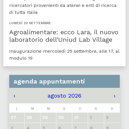
ricercatori provenienti da atenei e enti di ricerca
di tutta Italia
LUNEDÌ 23 SETTEMBRE
Agroalimentare: ecco Lara, il nuovo
laboratorio dell’Uniud Lab Village
Inaugurazione mercoledì 25 settembre, alle 17, al
modulo 19
agenda appuntamenti
‹
agosto 2026
›
L
M
M
G
V
S
D
27
28
29
30
31
1
2
3
4
5
6
7
8
9