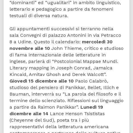
“dominanti” ed “ugualitari” in ambito linguistico,
letterario e pedagogico a partire da fenomeni
testuali di diversa natura.
Gli appuntamenti successivi si terranno nella
sala Convegni di palazzo Antonini in via Petracco
8 a Udine. Questo il calendario:
mercoledì 30
novembre alle 10
John Thieme, critico e studioso
di fama internazionale delle letterature in
inglese, parlerà di “Postcolonial Mappae Mundi.
Literary mapping in Joseph Conrad, Jamaica
Kincaid, Amitav Ghosh and Derek Walcott”.
Giovedì 15 dicembre alle 10
Paolo Calabrò,
studioso del pensiero di Panikkar, Bellet, Illich e
Bauman, interverrà su “La parola del filosofo e il
termine dello scienziato. Riflessioni sul linguaggio
a partire da Raimon Panikkar”.
Lunedì 19
dicembre alle 14
Lance Henson Tsististas
(Cheyenne del Sud), poeta tra i più
rappresentativi della letteratura americana