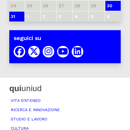
24
25
26
27
28
29
30
31
1
2
3
4
5
6
seguici su
qui
uniud
VITA D’ATENEO
RICERCA E INNOVAZIONE
STUDIO E LAVORO
CULTURA