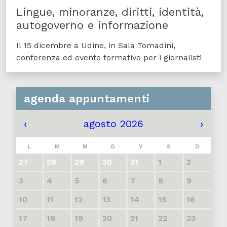
Lingue, minoranze, diritti, identità,
autogoverno e informazione
Il 15 dicembre a Udine, in Sala Tomadini,
conferenza ed evento formativo per i giornalisti
agenda appuntamenti
‹
agosto 2026
›
L
M
M
G
V
S
D
27
28
29
30
31
1
2
3
4
5
6
7
8
9
10
11
12
13
14
15
16
17
18
19
20
21
22
23