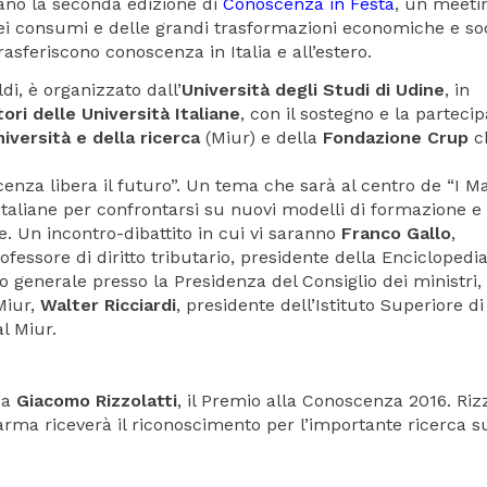
ulano la seconda edizione di
Conoscenza in Festa
, un meeti
dei consumi e delle grandi trasformazioni economiche e soc
asferiscono conoscenza in Italia e all’estero.
ldi, è organizzato dall’
Università degli Studi di Udine
, in
ori delle Università Italiane
, con il sostegno e la parteci
niversità e della ricerca
(Miur) e della
Fondazione Crup
c
enza libera il futuro”. Un tema che sarà al centro de “I Ma
à italiane per confrontarsi su nuovi modelli di formazione e
e. Un incontro-dibattito in cui vi saranno
Franco Gallo
,
fessore di diritto tributario, presidente della Enciclopedi
io generale presso la Presidenza del Consiglio dei ministri,
 Miur,
Walter Ricciardi
, presidente dell’Istituto Superiore di
al Miur.
 a
Giacomo Rizzolatti
, il Premio alla Conoscenza 2016. Rizz
Parma riceverà il riconoscimento per l’importante ricerca s