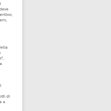
i
 deve
entivo;
iem,
della
o
”,
na
l
tti di
a a