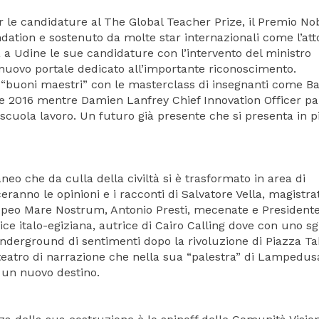
er le candidature al The Global Teacher Prize, il Premio No
ation e sostenuto da molte star internazionali come l’att
 a Udine le sue candidature con l’intervento del ministro
 nuovo portale dedicato all’importante riconoscimento.
 di “buoni maestri” con le masterclass di insegnanti come B
rize 2016 mentre Damien Lanfrey Chief Innovation Officer pa
a scuola lavoro. Un futuro già presente che si presenta in 
neo che da culla della civiltà si è trasformato in area di
ceranno le opinioni e i racconti di Salvatore Vella, magistra
opeo Mare Nostrum, Antonio Presti, mecenate e Presidente
ice italo-egiziana, autrice di Cairo Calling dove con uno s
underground di sentimenti dopo la rivoluzione di Piazza Ta
teatro di narrazione che nella sua “palestra” di Lampedus
i un nuovo destino.