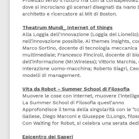
Proiettati verso il futuro ma con la consapevolez
dove si incrociano gli scenari disegnati da Ivano 
architetto e ricercatore al Mit di Boston.
Theatrum Mundi_ Internet of things
Alla Loggia dell'Innovazione (Loggia del Lionello)
nell’innovazione possibile. Ai themes insights, c
Marco Sortino, docente di tecnologia meccanica 
multimediale; Francesco Pinciroli, docente di bi
dell’informazione (Mr.Wireless); Vittorio Marchis
Interazione uomo-macchina; Roberto Siagri, Ceo
modelli di management.
Vita da Robot - Summer School di Filosofia
Muovere le cose con internet, muovere l'intellige
La Summer School di Filosofia quest'anno
Approfondisce il tema della singolarità con le “c
Gallese, Diego Marconi e Giuseppe O.Longo, filo
Con Waiting for Robot, si celebra una serata dedic
Epicentro dei Saperi