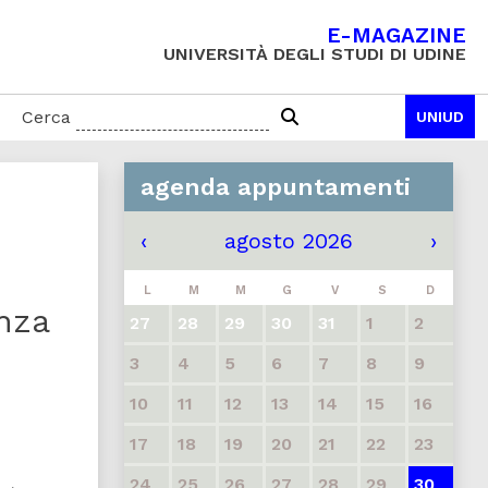
E-MAGAZINE
UNIVERSITÀ DEGLI STUDI DI UDINE
Cerca
UNIUD
agenda appuntamenti
‹
agosto 2026
›
L
M
M
G
V
S
D
nza
27
28
29
30
31
1
2
3
4
5
6
7
8
9
10
11
12
13
14
15
16
17
18
19
20
21
22
23
24
25
26
27
28
29
30