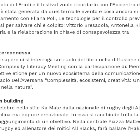
o del Friuli e il festival vuole ricordarlo con l’Epicentro d
è stata generata da quel terribile evento e cosa ancora si
mento con Eliana Poli, Le tecnologie per il controllo prev
si per salvare chi è colpito; Vittorio Bresadola, Antonella R
a e la rielaborazione in chiave di consapevolezza tra
nterconnessa
sapere ci si interroga sul ruolo del libro nella diffusione 
Complexity Literacy Meeting con la partecipazione di: Pier
ettive etiche per un nuovo ecosistema della comunicazione
Paolo Dell’Aversana “Complessità, ecosistemi, creatività: U
nella natura”.
m building
elebre nello stile Ka Mate dalla nazionale di rugby degli Al
ciplina ma eppure emozionale. In essa si racchiude tutta la
ggiungimento di un obiettivo. Nella centrale Piazza Matteo
gby ed allenatore dei mitici All Blacks, farà ballare l’Hak