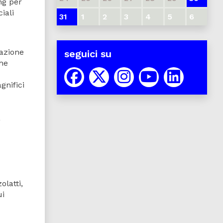
ng per
iali
31
1
2
3
4
5
6
pazione
seguici su
he
gnifici
a
olatti,
ui