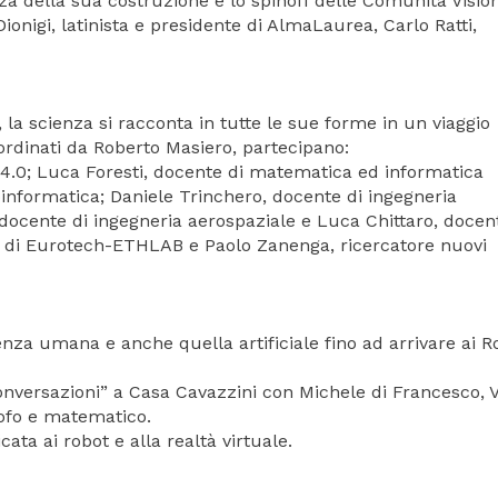
za della sua costruzione è lo spinoff delle Comunità Visio
Dionigi, latinista e presidente di AlmaLaurea, Carlo Ratti,
, la scienza si racconta in tutte le sue forme in un viaggio
oordinati da Roberto Masiero, partecipano:
4.0; Luca Foresti, docente di matematica ed informatica
oinformatica; Daniele Trinchero, docente di ingegneria
, docente di ingegneria aerospaziale e Luca Chittaro, docen
 di Eurotech-ETHLAB e Paolo Zanenga, ricercatore nuovi
nza umana e anche quella artificiale fino ad arrivare ai R
onversazioni” a Casa Cavazzini con Michele di Francesco, V
sofo e matematico.
ata ai robot e alla realtà virtuale.