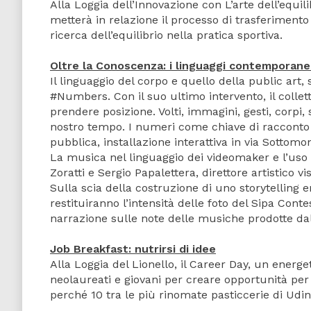
Alla Loggia dell’Innovazione con L’arte dell’equil
metterà in relazione il processo di trasferiment
ricerca dell’equilibrio nella pratica sportiva.
Oltre la Conoscenza: i linguaggi contemporane
Il linguaggio del corpo e quello della public art,
#Numbers. Con il suo ultimo intervento, il colle
prendere posizione. Volti, immagini, gesti, corpi,
nostro tempo. I numeri come chiave di raccont
pubblica, installazione interattiva in via Sottom
La musica nel linguaggio dei videomaker e l’uso d
Zoratti e Sergio Papalettera, direttore artistico vi
Sulla scia della costruzione di uno storytelling
restituiranno l’intensità delle foto del Sipa Conte
narrazione sulle note delle musiche prodotte da
Job Breakfast: nutrirsi di idee
Alla Loggia del Lionello, il Career Day, un energ
neolaureati e giovani per creare opportunità pe
perché 10 tra le più rinomate pasticcerie di Udine 