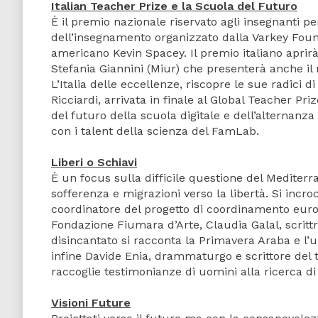
Italian Teacher Prize e la Scuola del Futuro
È il premio nazionale riservato agli insegnanti p
dell’insegnamento organizzato dalla Varkey Found
americano Kevin Spacey. Il premio italiano aprirà
Stefania Giannini (Miur) che presenterà anche il
L’Italia delle eccellenze, riscopre le sue radici
Ricciardi, arrivata in finale al Global Teacher P
del futuro della scuola digitale e dell’alternanz
con i talent della scienza del FamLab.
Liberi o Schiavi
È un focus sulla difficile questione del Mediterra
sofferenza e migrazioni verso la libertà. Si incro
coordinatore del progetto di coordinamento eur
Fondazione Fiumara d’Arte, Claudia Galal, scrittr
disincantato si racconta la Primavera Araba e l’
infine Davide Enia, drammaturgo e scrittore del 
raccoglie testimonianze di uomini alla ricerca d
Visioni Future