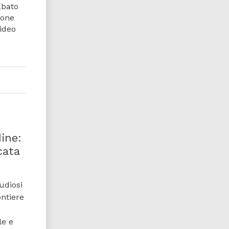
abato
ione
ideo
dine:
cata
udiosi
ontiere
le e