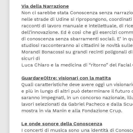
Via della Narrazione
Non ci sarebbe stata Conoscenza senza narrazio
nelle strade di Udine si ripropongono, coordinati 
racconti di lavoro manuale e intellettuale, di ric
dell’innovazione. Ed è così che gli esercizi com
di conoscenza senza sbarramenti sociali. E’ in q
studiosi racconteranno ai cittadini le novità sull
Morandi Bonacossi su grandi recinti poligonali di 
sicuri di
Luca Chiaro e la medicina di “ritorno” del Facial
GuardareOltre: visionari con la matita
Quali caratteristiche deve avere oggi un visionar
e più in lungo di altri può determinare il futuro
saranno impegnati, in un concorso nazionale, illu
lavori selezionati da Gabriel Pacheco e dalla Sc
mostra in via Manin e alla Fondazione Crup.
Le onde sonore della Conoscenza
I concerti di musica sono una identità di Conosce