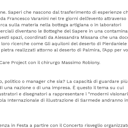
ne. Saperi che nascono dal trasferimento di esperienze c
da Francesco Varanini nei tre giorni dell’evento attraverso
erca sulla materia nella bottega artigiana o in laboratori
merciali diventano le Botteghe del Sapere in una contamin
uesti spazi, coordinati da Alessandra Missana che una doc
e loro ricerche come Gli aquiloni del deserto di Pierdaniele
pietra realizzati attorno al deserto di Palmira, l’App per v
 Care Project con il chirurgo Massimo Robiony.
io, politico o manager che sia? La capacità di guardare più 
 di una nazione o di una impresa. È questo il tema su cui
stratori e disegnatori a rappresentare i “moderni visionari”
uola Internazionale di illustrazione di Sarmede andranno i
nza in Festa a partire con il Concerto risveglio organizzat