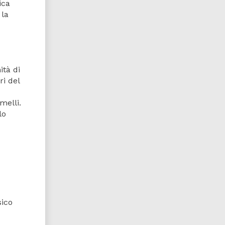
ica
 la
ità di
ri del
melli.
lo
sico