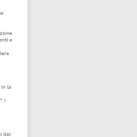
he
azione
enti e
olare
in là
. I
n
o dal