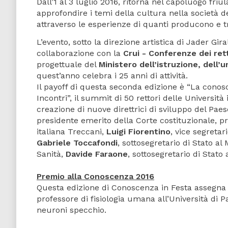
Dall’1 al 3 luglio 2016, ritorna nel capoluogo fri
approfondire i temi della cultura nella società 
attraverso le esperienze di quanti producono e tr
L’evento, sotto la direzione artistica di Jader Gira
collaborazione con la
Crui - Conferenze dei rett
progettuale del
Ministero dell’istruzione, dell’u
quest’anno celebra i 25 anni di attività.
Il payoff di questa seconda edizione è “La conosc
Incontri”, il summit di 50 rettori delle Universit
creazione di nuove direttrici di sviluppo del Paes
presidente emerito della Corte costituzionale, pro
italiana Treccani,
Luigi Fiorentino
, vice segretar
Gabriele Toccafondi
, sottosegretario di Stato al
Sanità,
Davide Faraone
, sottosegretario di Stato 
Premio alla Conoscenza 2016
Questa edizione di Conoscenza in Festa assegna
professore di fisiologia umana all’Università di 
neuroni specchio.