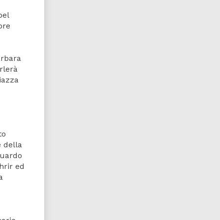
bel
ore
arbara
rlerà
piazza
to
 della
guardo
hrir ed
a