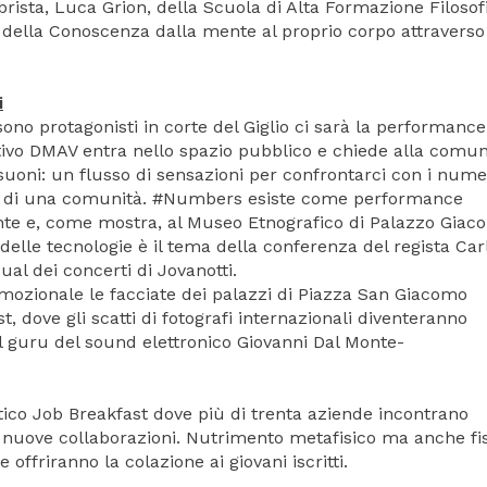
ibrista, Luca Grion, della Scuola di Alta Formazione Filosof
o della Conoscenza dalla mente al proprio corpo attraverso
i
 sono protagonisti in corte del Giglio ci sarà la performance
ttivo DMAV entra nello spazio pubblico e chiede alla comun
 suoni: un flusso di sensazioni per confrontarci con i nume
o di una comunità. #Numbers esiste come performance
onte e, come mostra, al Museo Etnografico di Palazzo Giaco
elle tecnologie è il tema della conferenza del regista Car
sual dei concerti di Jovanotti.
 emozionale le facciate dei palazzi di Piazza San Giacomo
st, dove gli scatti di fotografi internazionali diventeranno
l guru del sound elettronico Giovanni Dal Monte-
etico Job Breakfast dove più di trenta aziende incontrano
r nuove collaborazioni. Nutrimento metafisico ma anche fi
offriranno la colazione ai giovani iscritti.