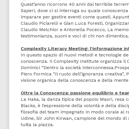
Quest’anno ricorrono 40 anni dal terribile terremot
Saperi, dove ci si interroga su quale conoscenza 
imparare per gestire eventi come questi. Appunta
Claudio Piciarelli e Gian Luca Foresti, Organizzar
Claudio Melchior e Antonella Pocecco, La memori
testimonianza, suoni e voci di chi non dimentica.
Complexity Literacy Meeting: l’informazione i
In questo spazio di nuovi metodi e tecnologie del 
conoscenza. Il Complexity Institute organizza il 
Dominici “Dentro la società interconnessa.Prosp
Piero Formica “Il ruolo dell’ignoranza creativa”, 
visione organica della conoscenza e della mente 
Oltre la Conoscenza: passione equilibrio e tea
La Haka, la danza tipica del popolo Maori, resa c
Blacks, è l’espressione della volontà e della dis
filosofia del team impegnato in modo corale al ra
Udine, Sir John Kirwan, campione del mondo di ru
tutta la piazza.