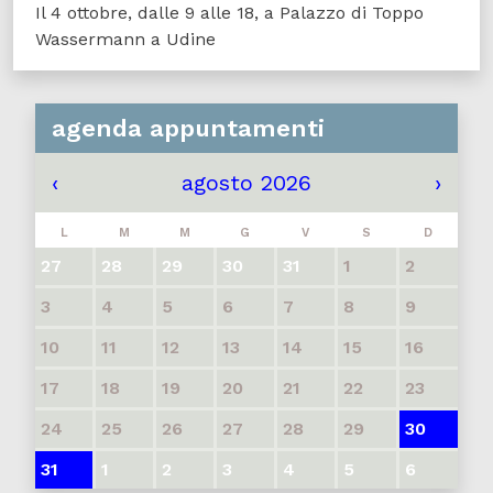
Il 4 ottobre, dalle 9 alle 18, a Palazzo di Toppo
Wassermann a Udine
agenda appuntamenti
‹
agosto 2026
›
L
M
M
G
V
S
D
27
28
29
30
31
1
2
3
4
5
6
7
8
9
10
11
12
13
14
15
16
17
18
19
20
21
22
23
24
25
26
27
28
29
30
31
1
2
3
4
5
6