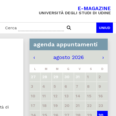
E-MAGAZINE
UNIVERSITÀ DEGLI STUDI DI UDINE
Cerca
UNIUD
agenda appuntamenti
‹
agosto 2026
›
L
M
M
G
V
S
D
27
28
29
30
31
1
2
3
4
5
6
7
8
9
10
11
12
13
14
15
16
17
18
19
20
21
22
23
tà di
24
25
26
27
28
29
30