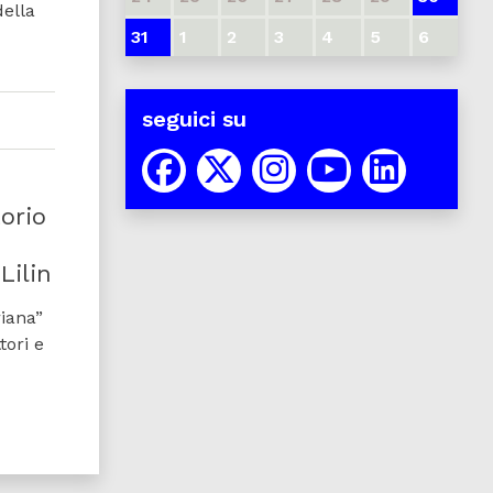
della
31
1
2
3
4
5
6
seguici su
orio
Lilin
iana”
tori e