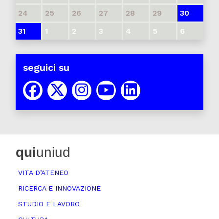
24
25
26
27
28
29
30
31
1
2
3
4
5
6
seguici su
qui
uniud
VITA D’ATENEO
RICERCA E INNOVAZIONE
STUDIO E LAVORO