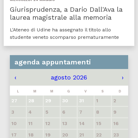
Giurisprudenza, a Dario Dall'Ava la
laurea magistrale alla memoria
L'Ateneo di Udine ha assegnato il titolo allo
studente veneto scomparso prematuramente
agenda appuntamenti
‹
agosto 2026
›
L
M
M
G
V
S
D
27
28
29
30
31
1
2
3
4
5
6
7
8
9
10
11
12
13
14
15
16
17
18
19
20
21
22
23