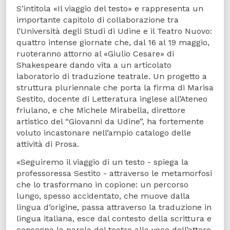
S’intitola «Il viaggio del testo» e rappresenta un
importante capitolo di collaborazione tra
l’Università degli Studi di Udine e il Teatro Nuovo:
quattro intense giornate che, dal 16 al 19 maggio,
ruoteranno attorno al «Giulio Cesare» di
Shakespeare dando vita a un articolato
laboratorio di traduzione teatrale. Un progetto a
struttura pluriennale che porta la firma di Marisa
Sestito, docente di Letteratura inglese all’Ateneo
friulano, e che Michele Mirabella, direttore
artistico del “Giovanni da Udine”, ha fortemente
voluto incastonare nell’ampio catalogo delle
attività di Prosa.
«Seguiremo il viaggio di un testo - spiega la
professoressa Sestito - attraverso le metamorfosi
che lo trasformano in copione: un percorso
lungo, spesso accidentato, che muove dalla
lingua d’origine, passa attraverso la traduzione in
lingua italiana, esce dal contesto della scrittura e
consegna la parola del teatro alla voce dell’attore.