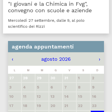
"I giovani e la Chimica in Fvg",
convegno con scuole e aziende
Mercoledì 27 settembre, dalle 9, al polo
scientifico dei Rizzi
agenda appuntamenti
‹
agosto 2026
›
L
M
M
G
V
S
D
27
28
29
30
31
1
2
3
4
5
6
7
8
9
10
11
12
13
14
15
16
17
18
19
20
21
22
23