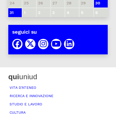
24
25
26
27
28
29
30
31
1
2
3
4
5
6
seguici su
qui
uniud
VITA D’ATENEO
RICERCA E INNOVAZIONE
STUDIO E LAVORO
CULTURA