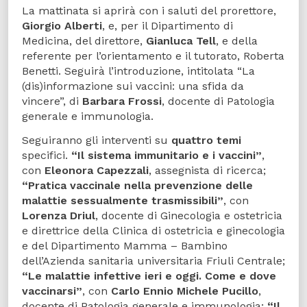
La mattinata si aprirà con i saluti del prorettore,
Giorgio Alberti
, e, per il Dipartimento di
Medicina, del direttore,
Gianluca Tell
, e della
referente per l’orientamento e il tutorato, Roberta
Benetti. Seguirà l’introduzione, intitolata “La
(dis)informazione sui vaccini: una sfida da
vincere”, di
Barbara Frossi
, docente di Patologia
generale e immunologia.
Seguiranno gli interventi su
quattro temi
specifici.
“Il sistema immunitario e i vaccini”
,
con
Eleonora Capezzali
, assegnista di ricerca;
“Pratica vaccinale nella prevenzione delle
malattie sessualmente trasmissibili”
, con
Lorenza Driul
, docente di Ginecologia e ostetricia
e direttrice della Clinica di ostetricia e ginecologia
e del Dipartimento Mamma – Bambino
dell’Azienda sanitaria universitaria Friuli Centrale;
“Le malattie infettive ieri e oggi. Come e dove
vaccinarsi”
, con
Carlo Ennio Michele Pucillo
,
docente di Patologia generale e immunologia;
“Il