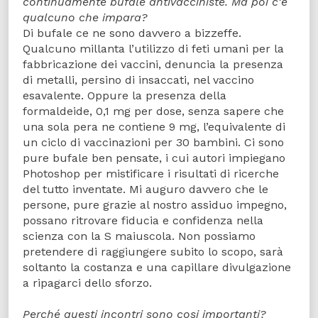
continuamente bufale antivacciniste. Ma poi c’è
qualcuno che impara?
Di bufale ce ne sono davvero a bizzeffe.
Qualcuno millanta l’utilizzo di feti umani per la
fabbricazione dei vaccini, denuncia la presenza
di metalli, persino di insaccati, nel vaccino
esavalente. Oppure la presenza della
formaldeide, 0,1 mg per dose, senza sapere che
una sola pera ne contiene 9 mg, l’equivalente di
un ciclo di vaccinazioni per 30 bambini. Ci sono
pure bufale ben pensate, i cui autori impiegano
Photoshop per mistificare i risultati di ricerche
del tutto inventate. Mi auguro davvero che le
persone, pure grazie al nostro assiduo impegno,
possano ritrovare fiducia e confidenza nella
scienza con la S maiuscola. Non possiamo
pretendere di raggiungere subito lo scopo, sarà
soltanto la costanza e una capillare divulgazione
a ripagarci dello sforzo.
Perché questi incontri sono cosi importanti?