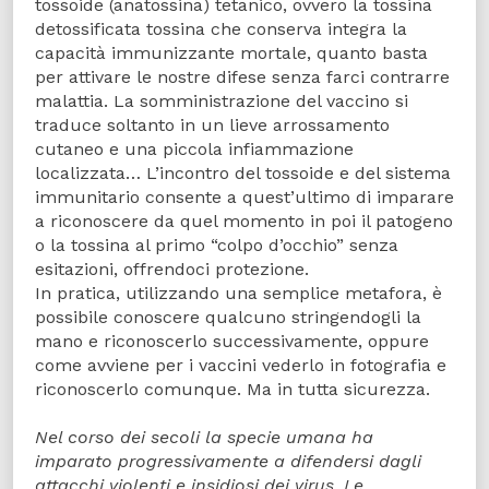
tossoide (anatossina) tetanico, ovvero la tossina
detossificata tossina che conserva integra la
capacità immunizzante mortale, quanto basta
per attivare le nostre difese senza farci contrarre
malattia. La somministrazione del vaccino si
traduce soltanto in un lieve arrossamento
cutaneo e una piccola infiammazione
localizzata… L’incontro del tossoide e del sistema
immunitario consente a quest’ultimo di imparare
a riconoscere da quel momento in poi il patogeno
o la tossina al primo “colpo d’occhio” senza
esitazioni, offrendoci protezione.
In pratica, utilizzando una semplice metafora, è
possibile conoscere qualcuno stringendogli la
mano e riconoscerlo successivamente, oppure
come avviene per i vaccini vederlo in fotografia e
riconoscerlo comunque. Ma in tutta sicurezza.
Nel corso dei secoli la specie umana ha
imparato progressivamente a difendersi dagli
attacchi violenti e insidiosi dei virus. Le