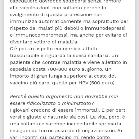
ospedaliero dovrebbe sottoporsi senza remore
alle vaccinazioni, non soltanto perché lo
svolgimento di questa professione non
immunizza automaticamente ma soprattutto per
rispetto dei malati più deboli o immunodepressi
o immunocompromessi, ma anche per evitare di
diventare vettore di malattia.
C’è poi un aspetto economico, affatto
trascurabile e riguarda la spesa sanitaria: un
paziente che contrae malattia e viene allettato in
ospedale costa 700-800 euro al giorno, un
importo di gran lunga superiore al costo del
vaccino più caro, quello per HPV (500 euro).
Perché questo argomento non dovrebbe mai
essere ridicolizzato o minimizzato?
I giovani credono di essere immortali. E per certi
versi è giusto e naturale sia così. La vita, però, è
una soltanto e sarebbe inaccettabile sprecarla
inseguendo forme assurde di negazionismo. Ai
vari incontri cui partecipo mi rendo conto