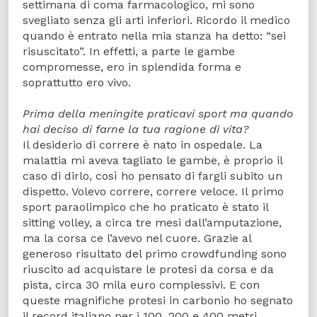
settimana di coma farmacologico, mi sono
svegliato senza gli arti inferiori. Ricordo il medico
quando è entrato nella mia stanza ha detto: “sei
risuscitato”. In effetti, a parte le gambe
compromesse, ero in splendida forma e
soprattutto ero vivo.
Prima della meningite praticavi sport ma quando
hai deciso di farne la tua ragione di vita?
Il desiderio di correre è nato in ospedale. La
malattia mi aveva tagliato le gambe, è proprio il
caso di dirlo, così ho pensato di fargli subito un
dispetto. Volevo correre, correre veloce. Il primo
sport paraolimpico che ho praticato è stato il
sitting volley, a circa tre mesi dall’amputazione,
ma la corsa ce l’avevo nel cuore. Grazie al
generoso risultato del primo crowdfunding sono
riuscito ad acquistare le protesi da corsa e da
pista, circa 30 mila euro complessivi. E con
queste magnifiche protesi in carbonio ho segnato
il record italiano per i 100, 200 e 400 metri.