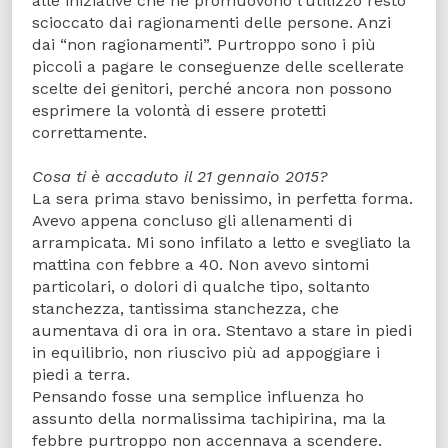
alle iniziative che ne promuovono l’utilizzo resto
scioccato dai ragionamenti delle persone. Anzi
dai “non ragionamenti”. Purtroppo sono i più
piccoli a pagare le conseguenze delle scellerate
scelte dei genitori, perché ancora non possono
esprimere la volontà di essere protetti
correttamente.
Cosa ti è accaduto il 21 gennaio 2015?
La sera prima stavo benissimo, in perfetta forma.
Avevo appena concluso gli allenamenti di
arrampicata. Mi sono infilato a letto e svegliato la
mattina con febbre a 40. Non avevo sintomi
particolari, o dolori di qualche tipo, soltanto
stanchezza, tantissima stanchezza, che
aumentava di ora in ora. Stentavo a stare in piedi
in equilibrio, non riuscivo più ad appoggiare i
piedi a terra.
Pensando fosse una semplice influenza ho
assunto della normalissima tachipirina, ma la
febbre purtroppo non accennava a scendere.