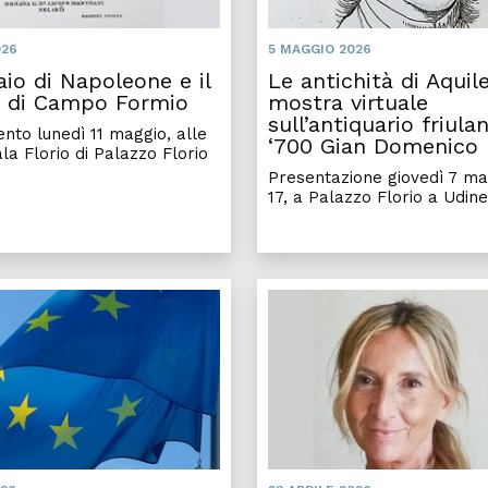
026
5 MAGGIO 2026
aio di Napoleone e il
Le antichità di Aquile
o di Campo Formio
mostra virtuale
sull’antiquario friula
to lunedì 11 maggio, alle
‘700 Gian Domenico 
ala Florio di Palazzo Florio
Presentazione giovedì 7 mag
17, a Palazzo Florio a Udine
fini, migrare attraverso i Balcani
Aristotele oggi: all’Università di