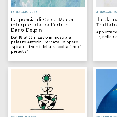
16 MAGGIO 2026
8 MAGGIO 2
La poesia di Celso Macor
Il calam
interpretata dall'arte di
Trattat
Dario Delpin
Appuntamen
17, nella S
Dal 18 al 23 maggio in mostra a
palazzo Antonini Cernazai le opere
ispirate ai versi della raccolta "Impiâ
peraulis"
L’Europa dei con