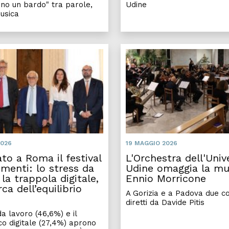
ono un bardo" tra parole,
Udine
usica
 Pietro Manzini, l’autobiografia del partigiano Ercole
Presentato a Roma il festival Col
2026
19 MAGGIO 2026
to a Roma il festival
L'Orchestra dell'Unive
menti: lo stress da
Udine omaggia la mu
 la trappola digitale,
Ennio Morricone
rca dell’equilibrio
A Gorizia e a Padova due co
diretti da Davide Pitis
a lavoro (46,6%) e il
co digitale (27,4%) aprono