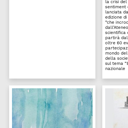
la crisi de
sentiment 
lanciata da
edizione di
“che incroc
dall’Ateneo
scientifica
partirà dal
oltre 60 ev
partecipazi
mondo dell
della soci
sul tema “E
nazionale
La poesia di Cel