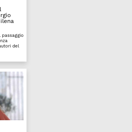
l
rgio
Milena
il passaggio
enza
utori del
are la guerra e pensare alla pace
Ingeborg Bachmann, la scrittura come fulcro de