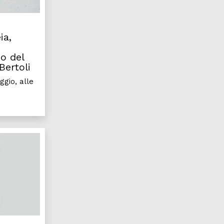
ia,
no del
Bertoli
gio, alle
 Udine un incontro sull’attualità del pensiero politico del fi
Letteratura inglese, il “Premio nazionale Sergio