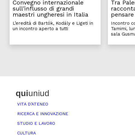
Convegno internazionale
Tra Pale
sull'influsso di grandi
racconta
maestri ungheresi in Italia
pensare 
L’eredità di Bartók, Kodály e Ligeti in
Incontro co
un incontro aperto a tutti
Tamimi, lun
sala Gusma
qui
uniud
VITA D’ATENEO
RICERCA E INNOVAZIONE
STUDIO E LAVORO
CULTURA