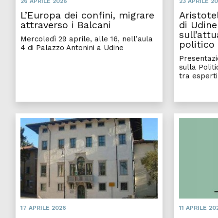
26 APRILE 2026
23 APRILE 2
L’Europa dei confini, migrare
Aristote
attraverso i Balcani
di Udine
sull’att
Mercoledì 29 aprile, alle 16, nell’aula
politico
4 di Palazzo Antonini a Udine
Presentazi
sulla Politi
tra esperti
Convegno interna
17 APRILE 2026
11 APRILE 20