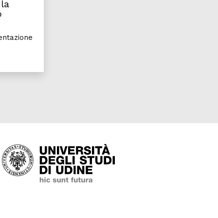
la
o
sentazione