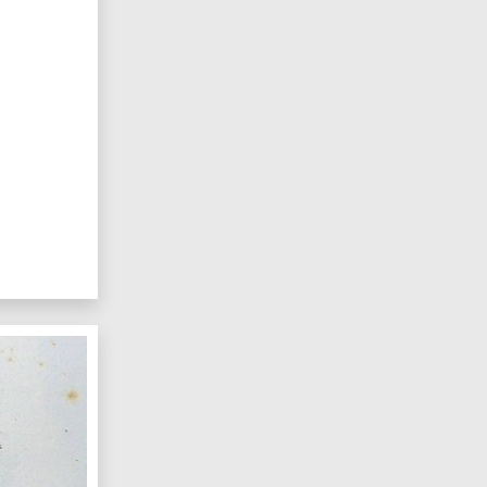
rattato di Campo Formio
Le antichità di Aquileia, mostra virtuale sull’an