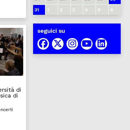
31
1
2
3
4
5
6
seguici su
lega-menti: lo stress da lavoro e la trappola digitale, alla 
L'Orchestra dell'Università di Udine omaggia la
rsità di
sica di
ncerti