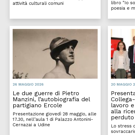
libro "Io s
attività culturali comuni
poesia e m
Le due guerre di
26 MAGGIO 2026
20 MAGGIO 
Le due guerre di Pietro
Presenta
Manzini, l’autobiografia del
Collega-
partigiano Ercole
lavoro e
alla rice
Presentazione giovedì 28 maggio, alle
perduto
17.30, nell’aula 1 di Palazzo Antonini-
Cernazai a Udine
Lo stress d
sovraccari