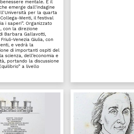
l benessere mentale. È il
che emerge dall'indagine
ll'Università per la quarta
 Collega-Menti, il festival
ia i saperi”. Organizzato
, con la direzione
 di Barbara Gallavotti,
 Friuli-Venezia Giulia, con
enti, e vedrà la
one di importanti ospiti del
a scienza, dell’economia e
età, portando la discussione
quilibrio” a livello
so Macor interpretata dall'arte di Dario Delpin
Il calamaio di Napoleone e il T