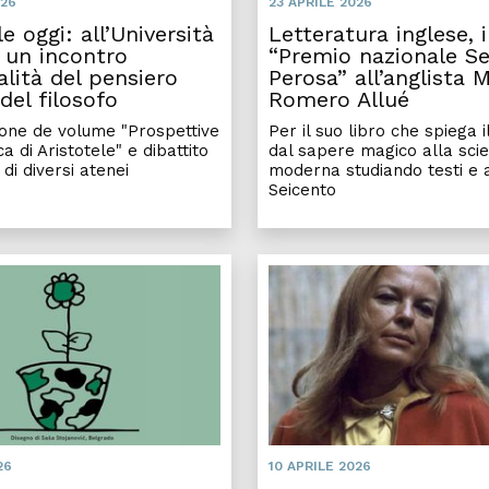
026
23 APRILE 2026
le oggi: all’Università
Letteratura inglese, i
 un incontro
“Premio nazionale Se
ualità del pensiero
Perosa” all’anglista 
 del filosofo
Romero Allué
one de volume "Prospettive
Per il suo libro che spiega 
ca di Aristotele" e dibattito
dal sapere magico alla sci
 di diversi atenei
moderna studiando testi e a
Seicento
zionale sull'influsso di grandi maestri ungheresi in Italia
Tra Palestina e Israele, raccont
26
10 APRILE 2026