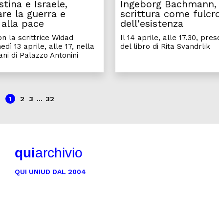
stina e Israele,
Ingeborg Bachmann, 
re la guerra e
scrittura come fulcr
alla pace
dell'esistenza
n la scrittrice Widad
Il 14 aprile, alle 17.30, pre
edì 13 aprile, alle 17, nella
del libro di Rita Svandrlik
ni di Palazzo Antonini
1
2
3
...
32
qui
archivio
QUI UNIUD DAL 2004