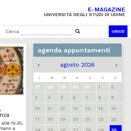
E-MAGAZINE
UNIVERSITÀ DEGLI STUDI DI UDINE
Cerca
UNIUD
agenda appuntamenti
ne
zo
Europa e India: pace, tolleranza e nonviolenza
‹
agosto 2026
›
L
M
M
G
V
S
D
27
28
29
30
31
1
2
3
4
5
6
7
8
9
,
10
11
12
13
14
15
16
enza
17
18
19
20
21
22
23
alle 10.30,
rmann a
24
25
26
27
28
29
30