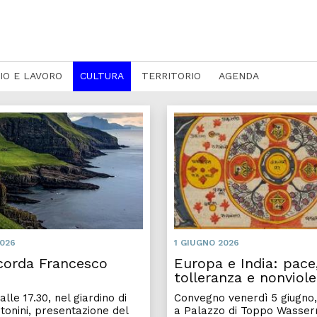
IO E LAVORO
CULTURA
TERRITORIO
AGENDA
ia "Antonio Ricci", firmata la convezione di collaborazio
Udine ricorda Francesco Benoz
2026
1 GIUGNO 2026
icorda Francesco
Europa e India: pace
tolleranza e nonviol
, alle 17.30, nel giardino di
Convegno venerdì 5 giugno, 
tonini, presentazione del
a Palazzo di Toppo Wasse