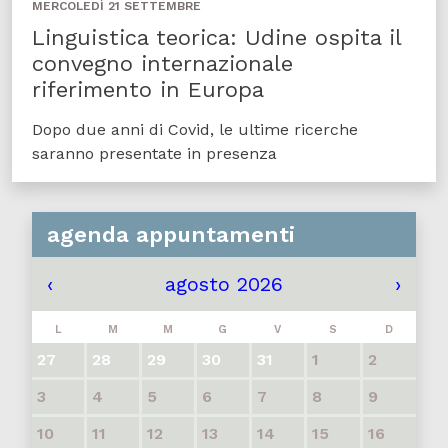
MERCOLEDÌ 21 SETTEMBRE
Linguistica teorica: Udine ospita il
convegno internazionale
riferimento in Europa
Dopo due anni di Covid, le ultime ricerche
saranno presentate in presenza
agenda appuntamenti
‹
agosto 2026
›
L
M
M
G
V
S
D
27
28
29
30
31
1
2
3
4
5
6
7
8
9
10
11
12
13
14
15
16