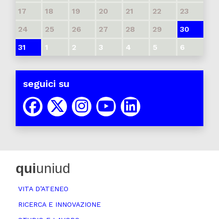
17
18
19
20
21
22
23
24
25
26
27
28
29
30
31
1
2
3
4
5
6
seguici su
qui
uniud
VITA D’ATENEO
RICERCA E INNOVAZIONE