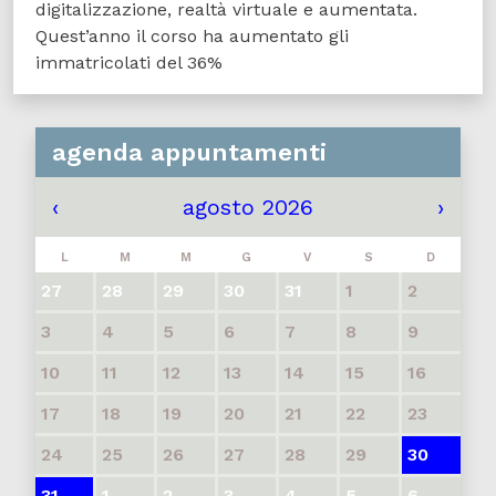
digitalizzazione, realtà virtuale e aumentata.
Quest’anno il corso ha aumentato gli
immatricolati del 36%
agenda appuntamenti
‹
agosto 2026
›
L
M
M
G
V
S
D
27
28
29
30
31
1
2
3
4
5
6
7
8
9
10
11
12
13
14
15
16
17
18
19
20
21
22
23
24
25
26
27
28
29
30
31
1
2
3
4
5
6