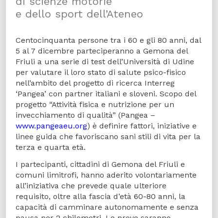
di scienze motorie
e dello sport dell’Ateneo
Centocinquanta persone tra i 60 e gli 80 anni, dal
5 al 7 dicembre parteciperanno a Gemona del
Friuli a una serie di test dell’Università di Udine
per valutare il loro stato di salute psico-fisico
nell’ambito del progetto di ricerca Interreg
‘Pangea’ con partner italiani e sloveni. Scopo del
progetto “Attività fisica e nutrizione per un
invecchiamento di qualità” (Pangea –
www.pangeaeu.org
) è definire fattori, iniziative e
linee guida che favoriscano sani stili di vita per la
terza e quarta età.
I partecipanti, cittadini di Gemona del Friuli e
comuni limitrofi, hanno aderito volontariamente
all’iniziativa che prevede quale ulteriore
requisito, oltre alla fascia d’età 60-80 anni, la
capacità di camminare autonomamente e senza
pausa per 2 chilometri. Le prove saranno