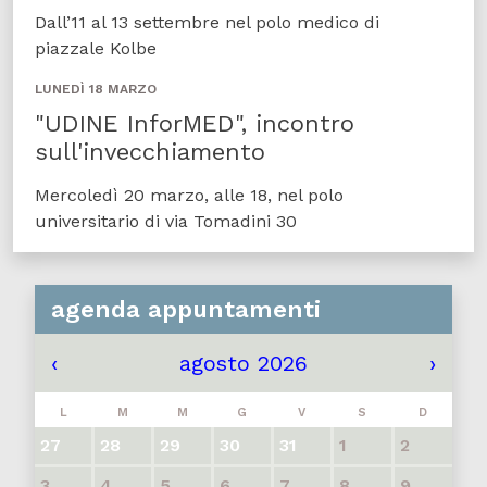
Dall’11 al 13 settembre nel polo medico di
piazzale Kolbe
LUNEDÌ 18 MARZO
"UDINE InforMED", incontro
sull'invecchiamento
Mercoledì 20 marzo, alle 18, nel polo
universitario di via Tomadini 30
agenda appuntamenti
‹
agosto 2026
›
L
M
M
G
V
S
D
27
28
29
30
31
1
2
3
4
5
6
7
8
9