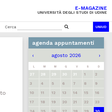
E-MAGAZINE
UNIVERSITÀ DEGLI STUDI DI UDINE
Cerca
UNIUD
agenda appuntamenti
‹
agosto 2026
›
L
M
M
G
V
S
D
27
28
29
30
31
1
2
3
4
5
6
7
8
9
tto
10
11
12
13
14
15
16
17
18
19
20
21
22
23
24
25
26
27
28
29
30