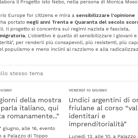
labora il Progetto Isto Nebo, nella persona di Monica Moso
rio Europe for citizens e mira a
sensibilizzare l'opinione
ha portato
negli anni Trenta e Quaranta del secolo scor
ali. Il progetto si concentra sui regimi nazista e fascista,
 migratoria
. L'obiettivo è quello di sensibilizzare i giovani e 
erità", per renderli più consapevoli, più resistenti, più cap
del populismo e meno inclini al razzismo e alla radicalizza
ullo stesso tema
GIUGNO
VENERDÌ 10 GIUGNO
giorni della mostra
Undici argentini di or
 parla italiano, qui
friulane al corso “val
ta romanamente...”
identitari e
imprenditorialità”
 giugno, alle 16, evento
o a Palazzo di Toppo
Lunedì 13, alle 10, a Palazzo 