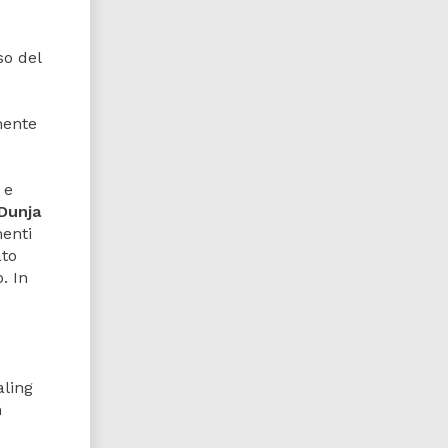
so del
mente
 e
Dunja
menti
ato
. In
aling
n