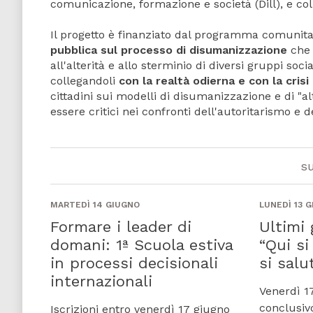
comunicazione, formazione e società (Dill), e col
Il progetto è finanziato dal programma comunita
pubblica sul processo di disumanizzazione
che 
all'alterità e allo sterminio di diversi gruppi soci
collegandoli
con la realtà odierna e con la crisi
cittadini sui modelli di disumanizzazione e di "alt
essere critici nei confronti dell'autoritarismo e 
s
MARTEDÌ 14 GIUGNO
LUNEDÌ 13 
Formare i leader di
Ultimi 
domani: 1ª Scuola estiva
“Qui si
in processi decisionali
si salu
internazionali
Venerdì 17
conclusiv
Iscrizioni entro venerdì 17 giugno