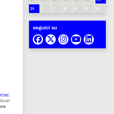
31
1
2
3
4
5
6
seguici su
MEME
 Studi
nza