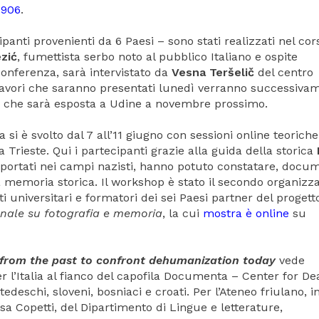
1906
.
ipanti provenienti da 6 Paesi – sono stati realizzati nel cor
zić
, fumettista serbo noto al pubblico Italiano e ospite
conferenza, sarà intervistato da
Vesna Teršelič
del centro
lavori che saranno presentati lunedì verranno successiva
ra che sarà esposta a Udine a novembre prossimo.
i è svolto dal 7 all’11 giugno con sessioni online teoriche
a Trieste. Qui i partecipanti grazie alla guida della storica
eportati nei campi nazisti, hanno potuto constatare, docu
lla memoria storica. Il workshop è stato il secondo organizz
 universitari e formatori dei sei Paesi partner del progetto
nale su fotografia e memoria
, la cui
mostra è online
su
 from the past to confront dehumanization toda
y
vede
r l’Italia al fianco del capofila Documenta – Center for De
tedeschi, sloveni, bosniaci e croati. Per l’Ateneo friulano, i
sa Copetti, del Dipartimento di Lingue e letterature,