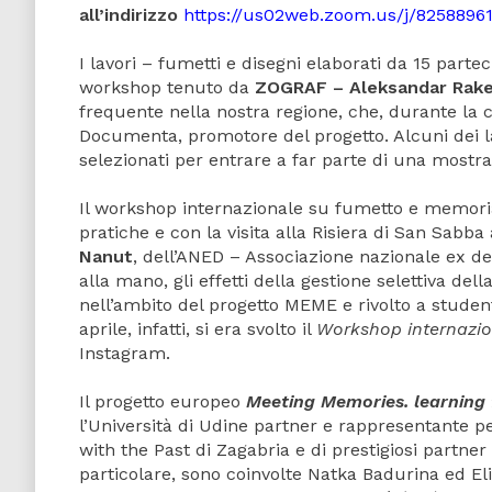
all’indirizzo
https://us02web.zoom.us/j/8258896
I lavori – fumetti e disegni elaborati da 15 partec
workshop tenuto da
ZOGRAF – Aleksandar Rake
frequente nella nostra regione, che, durante la 
Documenta, promotore del progetto. Alcuni dei 
selezionati per entrare a far parte di una most
Il workshop internazionale su fumetto e memoria s
pratiche e con la visita alla Risiera di San Sabba 
Nanut
, dell’ANED – Associazione nazionale ex d
alla mano, gli effetti della gestione selettiva de
nell’ambito del progetto MEME e rivolto a studenti
aprile, infatti, si era svolto il
Workshop internazio
Instagram.
Il progetto europeo
Meeting Memories. learning
l’Università di Udine partner e rappresentante pe
with the Past di Zagabria e di prestigiosi partner 
particolare, sono coinvolte Natka Badurina ed Eli