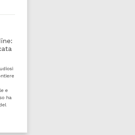
dine:
cata
udiosi
ontiere
le e
so ha
del