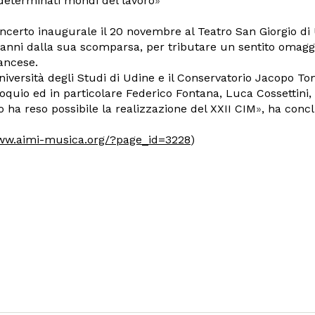
 determinati mondi del lavoro
»
oncerto inaugurale il 20 novembre al Teatro San Giorgio di
 anni dalla sua scomparsa, per tributare un sentito omaggi
ancese.
Università degli Studi di Udine e il Conservatorio Jacopo T
oquio ed in particolare Federico Fontana, Luca Cossettini,
 ha reso possibile la realizzazione del XXII CIM
»
, ha conc
www.aimi-musica.org/?page_id=3228
)