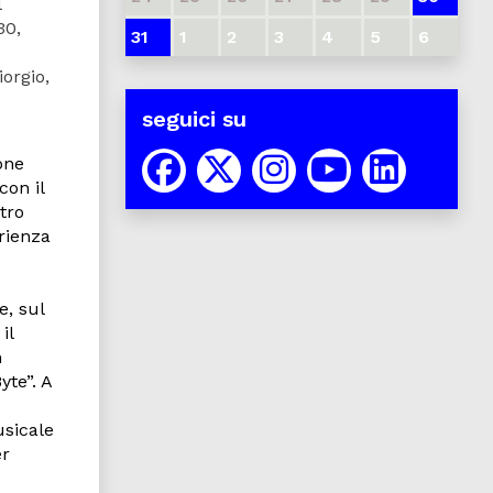
l
30,
31
1
2
3
4
5
6
iorgio,
seguici su
one
con il
tro
erienza
e, sul
il
n
te”. A
usicale
er