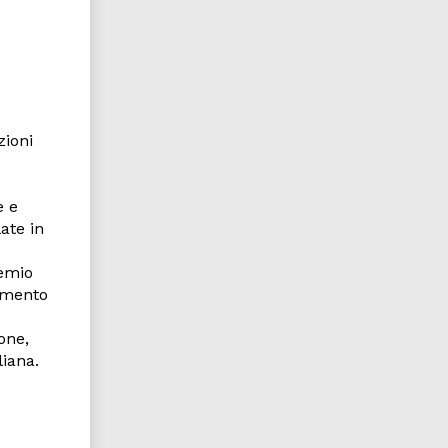
zioni
e e
ate in
remio
cimento
one,
iana.