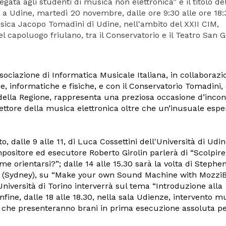
gata agli studenti di musica non elettronica” è il titolo de
a Udine, martedì 20 novembre, dalle ore 9:30 alle ore 18:
usica Jacopo Tomadini di Udine, nell'ambito del XXII CIM,
l capoluogo friulano, tra il Conservatorio e il Teatro San G
ssociazione di Informatica Musicale Italiana, in collaborazi
 informatiche e fisiche,
e con il Conservatorio Tomadini, 
della Regione
, rappresenta una preziosa occasione d’incon
 settore della musica elettronica oltre che un’inusuale esp
to, dalle 9 alle 11, di Luca Cossettini dell'Università di Udin
positore ed esecutore Roberto Girolin parlerà di “Scolpire 
e orientarsi?”; dalle 14 alle 15.30 sarà la volta di Stephe
d (Sydney), su “Make your own Sound Machine with MozziBy
'Università di Torino interverrà sul tema “Introduzione alla
fine, dalle 18 alle 18.30, nella sala Udienze, intervento m
e, che presenteranno brani in prima esecuzione assoluta p