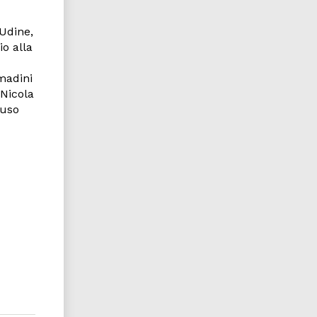
 Udine,
o alla
omadini
 Nicola
luso