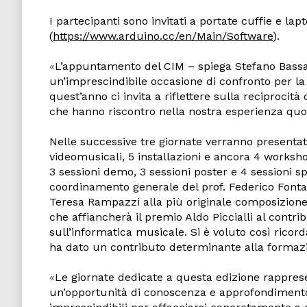
I partecipanti sono invitati a portate cuffie e 
(
https://www.arduino.cc/en/Main/Software
).
«
L’appuntamento del CIM – spiega Stefano Bassan
un’imprescindibile occasione di confronto per la 
quest’anno ci invita a riflettere sulla reciprocit
che hanno riscontro nella nostra esperienza quo
Nelle successive tre giornate verranno presenta
videomusicali, 5 installazioni e ancora 4 worksh
3 sessioni demo, 3 sessioni poster e 4 sessioni sp
coordinamento generale del prof. Federico Fonta
Teresa Rampazzi alla più originale composizione 
che affiancherà il premio Aldo Piccialli al contr
sull’informatica musicale. Si è voluto così ricor
ha dato un contributo determinante alla formazi
«
Le giornate dedicate a questa edizione rappres
un’opportunità di conoscenza e approfondimento 