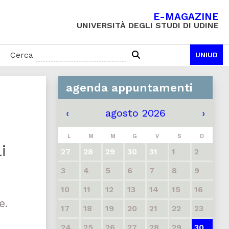
E-MAGAZINE
UNIVERSITÀ DEGLI STUDI DI UDINE
Cerca
UNIUD
agenda appuntamenti
‹
agosto 2026
›
L
M
M
G
V
S
D
i
27
28
29
30
31
1
2
3
4
5
6
7
8
9
10
11
12
13
14
15
16
e.
17
18
19
20
21
22
23
24
25
26
27
28
29
30