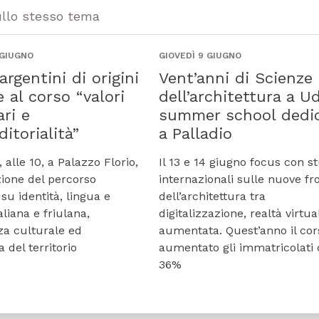
ullo stesso tema
 GIUGNO
GIOVEDÌ 9 GIUGNO
argentini di origini
Vent’anni di Scienze
e al corso “valori
dell’architettura a U
ari e
summer school dedi
itorialità”
a Palladio
 alle 10, a Palazzo Florio,
Il 13 e 14 giugno focus con st
ione del percorso
internazionali sulle nuove fr
su identità, lingua e
dell’architettura tra
aliana e friulana,
digitalizzazione, realtà virtua
a culturale ed
aumentata. Quest’anno il cor
 del territorio
aumentato gli immatricolati 
36%