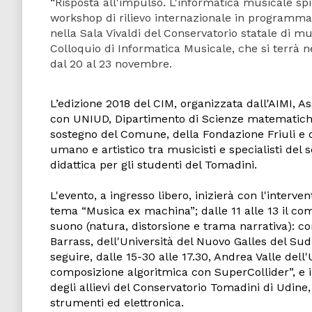
“Risposta all'impulso. L'informatica musicale spie
workshop di rilievo internazionale in programma 
nella Sala Vivaldi del Conservatorio statale di m
Colloquio di Informatica Musicale, che si terrà ne
dal 20 al 23 novembre.
L’edizione 2018 del CIM, organizzata dall'AIMI, A
con UNIUD, Dipartimento di Scienze matematiche,
sostegno del Comune, della Fondazione Friuli e 
umano e artistico tra musicisti e specialisti del
didattica per gli studenti del Tomadini.
L'evento, a ingresso libero, inizierà con l'interven
tema “Musica ex machina”; dalle 11 alle 13 il com
suono (natura, distorsione e trama narrativa): com
Barras
s
, dell
'
Università del Nuovo Galles del Su
seguire, dalle 15-30 alle 17.30, Andrea Valle dell
composizione algoritmica con SuperCollider”, e in
degli allievi del Conservatorio Tomadini di Udin
strumenti ed elettronica.