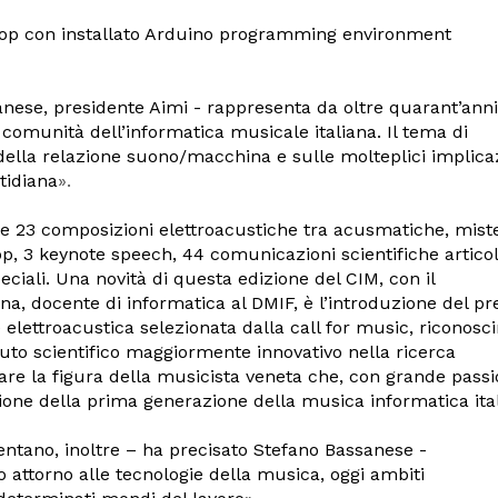
laptop con installato Arduino programming environment
ese, presidente Aimi - rappresenta da oltre quarant’anni
comunità dell’informatica musicale italiana. Il tema di
à della relazione suono/macchina e sulle molteplici implica
tidiana
».
te 23 composizioni elettroacustiche tra acusmatiche, mist
op, 3 keynote speech, 44 comunicazioni scientifiche articol
eciali. Una novità di questa edizione del CIM, con il
na, docente di informatica al DMIF,
è l’introduzione del p
elettroacustica selezionata dalla call for music, riconos
ibuto scientifico maggiormente innovativo nella ricerca
dare la figura della musicista veneta che, con grande passi
one della prima generazione della musica informatica ital
entano, inoltre – ha precisato Stefano Bassanese -
attorno alle tecnologie della musica, oggi ambiti