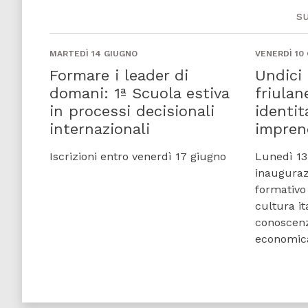
s
MARTEDÌ 14 GIUGNO
VENERDÌ 10
Formare i leader di
Undici 
domani: 1ª Scuola estiva
friulan
in processi decisionali
identit
internazionali
imprend
Iscrizioni entro venerdì 17 giugno
Lunedì 13,
inauguraz
formativo 
cultura it
conoscenz
economica