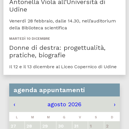
Antonella Viola all’Università di
Udine
Venerdì 28 febbraio, dalle 14.30, nell’auditorium
della Biblioteca scientifica
MARTEDÌ 10 DICEMBRE
Donne di destra: progettualità,
pratiche, biografie
Il 12 e il 13 dicembre al Liceo Copernico di Udine
agenda appuntamenti
‹
agosto 2026
›
L
M
M
G
V
S
D
27
28
29
30
31
1
2