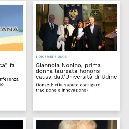
1 DICEMBRE 2006
ca" fa
Giannola Nonino, prima
donna laureata honoris
causa dall'Università di Udine
onferenza
no
Honsell: «Ha saputo coniugare
tradizione e innovazione»