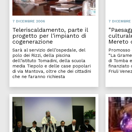
7 DICEMBRE 2006
7 DICEMBRE
Teleriscaldamento, parte il
"Paesagg
progetto per l'impianto di
cultural
cogenerazione
Mereto 
Sarà al servizio dell’ospedale, del
Promosso d
polo dei Rizzi, della piscina
“La Grame”
dell’istituto Tomadini, della scuola
di Tomba e 
media Tiepolo e delle case popolari
finanziato
di via Mantova, oltre che dei cittadini
Friuli Venez
che ne faranno richiesta