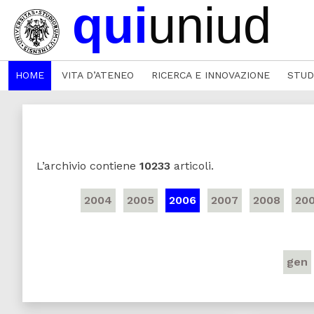
HOME
VITA D’ATENEO
RICERCA E INNOVAZIONE
STUD
L’archivio contiene
10233
articoli.
2004
2005
2006
2007
2008
20
gen