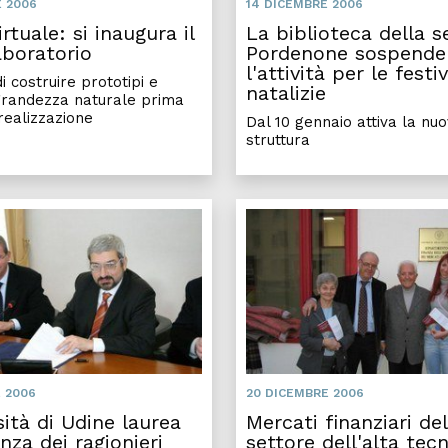
E 2006
14 DICEMBRE 2006
rtuale: si inaugura il
La biblioteca della s
aboratorio
Pordenone sospende
l'attività per le festiv
 costruire prototipi e
natalizie
grandezza naturale prima
realizzazione
Dal 10 gennaio attiva la nu
struttura
 2006
20 DICEMBRE 2006
sità di Udine laurea
Mercati finanziari del
enza dei ragionieri
settore dell'alta tec