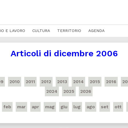
IO E LAVORO
CULTURA
TERRITORIO
AGENDA
Articoli di
dicembre 2006
09
2010
2011
2012
2013
2014
2015
2016
20
2024
2025
2026
feb
mar
apr
mag
giu
lug
ago
set
ott