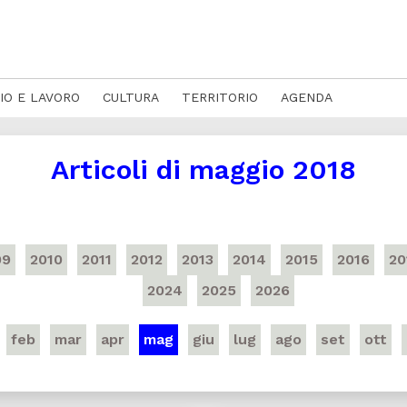
IO E LAVORO
CULTURA
TERRITORIO
AGENDA
Articoli di
maggio 2018
09
2010
2011
2012
2013
2014
2015
2016
20
2024
2025
2026
feb
mar
apr
mag
giu
lug
ago
set
ott