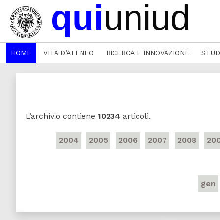
HOME
VITA D’ATENEO
RICERCA E INNOVAZIONE
STUD
L’archivio contiene
10234
articoli.
2004
2005
2006
2007
2008
20
gen