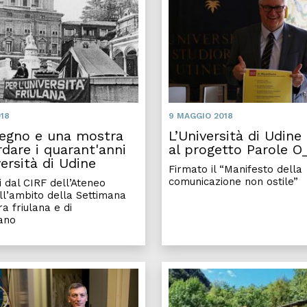
18
9 MAGGIO 2018
egno e una mostra
L’Università di Udine
rdare i quarant'anni
al progetto Parole O_
versità di Udine
Firmato il “Manifesto della
comunicazione non ostile”
i dal CIRF dell’Ateneo
ell’ambito della Settimana
ra friulana e di
tano